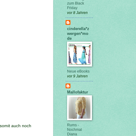
zum Black
Friday
vor 8 Jahren
cinderella*z
wergen*mo
de
Neue eBooks
vor 9 Jahren
Mallofaktur
Rums -
s somit auch noch
Nochmal
Diana