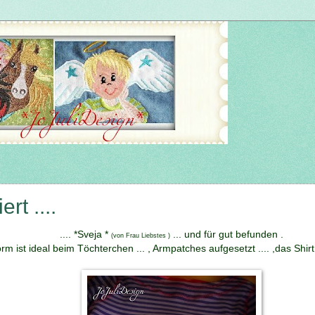
rt ....
.... *Sveja *
... und für gut befunden .
(von Frau Liebstes )
m ist ideal beim Töchterchen ... , Armpatches aufgesetzt .... ,das Shirt fl