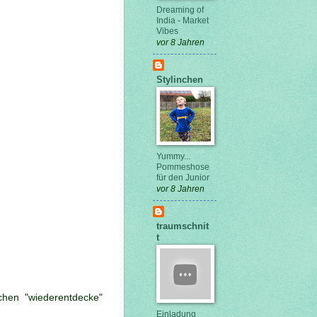
Dreaming of
India - Market
Vibes
vor 8 Jahren
Stylinchen
Yummy...
Pommeshose
für den Junior
vor 8 Jahren
traumschnit
t
chen "wiederentdecke"
Einladung