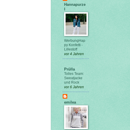
Hannapurze
l
WerbungHap
py Konfetti -
Lillestoff
vor 4 Jahren
Prülla
Tolles Team:
Sweatjacke
und Rock
vor 6 Jahren
emilea