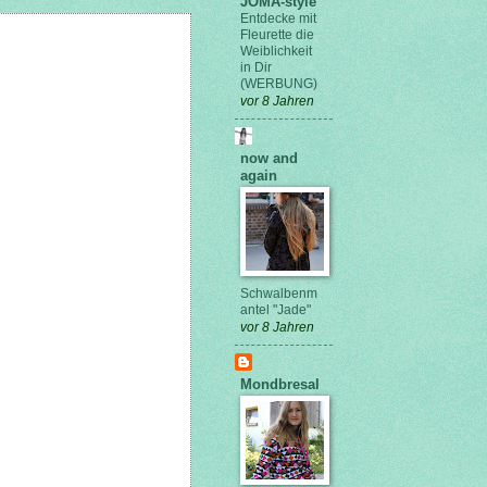
JOMA-style
Entdecke mit
Fleurette die
Weiblichkeit
in Dir
(WERBUNG)
vor 8 Jahren
now and
again
Schwalbenm
antel "Jade"
vor 8 Jahren
Mondbresal