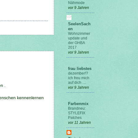
Nähmode
vor 9 Jahren
SeelenSach
en
Wohnzimmer
update und
der GHBA
2017
vor 9 Jahren
frau liebstes
dezember!?
ich freu mich
auf dich ....
n .
vor 9 Jahren
 Menschen kennenlernen
Farbenmix
Brandneu:
STYLEFIX
Patches
vor 11 Jahren