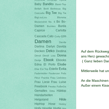
Bandito
Baby
Basic-Top
Bellah
Berit
Bethioua
Big
Big Tee
Cascada
Big Tia
BigLouLou
Blomma
Bo
Bo-
Blusenshirt No. 6
Damen
Burda
Bunties
Caprice
Carlotta
Cascada
Cato
czm
Curly
Damen
Danila
Darlina
Darlyn
Davida
Deko
Auf dem Rückweg g
Decken
Destina
Donna
Dirndl
Dirndl Lisa
ans Herz gewachs
Ebook
Ebooks
Dortje
( Ganz lieben Dan
Elodie
Edna
El Porto
Evita
Estelle
Else
Esi Top
Mittlerweile hat u
Fadenkäfer
Faulenzer
Feliz
Fleur
Franka
Frau Liebstes
An die Maschinen h
Frau Liese
Frau Luise
Außer einem Kissen
Freebook
Fresita
FuBeGa
Gemaltes
Häktop
Gitta
Handarbeiten
Hilde
Helgoland
HipHop Hose
Hobby
Holly
Hoodie Hudie
Hot