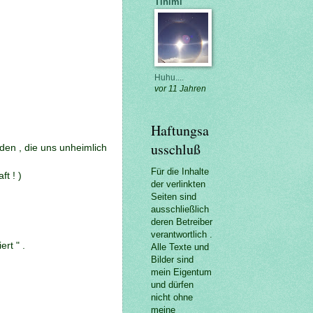
Tinimi
Huhu....
vor 11 Jahren
Haftungsa
usschluß
en , die uns unheimlich
Für die Inhalte
t ! )
der verlinkten
Seiten sind
ausschließlich
deren Betreiber
verantwortlich .
rt " .
Alle Texte und
Bilder sind
mein Eigentum
und dürfen
nicht ohne
meine