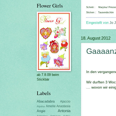
Flower Girls
Schnitt : Marylou/ Prinze
Sticken : Tausendschön
Eingestellt von
Jo J
18. August 2012
Gaaaanz
In den vergangene
ab 7.8.09 beim
Stickbär
Wir durften 3 Woc
.... wovon wir ei
Labels
Abacadabra
Ajaccio
Amelie
Anastasia
Alysha
Antonia
Angie
Antonina
Armycap
Aylina