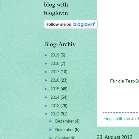
blog with
bloglovin
Blog-Archiv
►
2019
(6)
►
2018
(7)
►
2017
(10)
►
2016
(23)
Für die Test-
►
2015
(48)
►
2014
(54)
►
2013
(79)
▼
2012
(81)
Eingestellt von
Jo J
►
Dezember
(4)
►
November
(5)
23. August 2012
►
Oktober
(9)