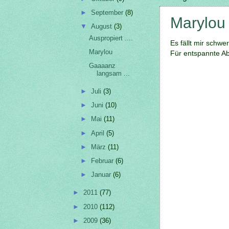
►
September
(8)
Marylou
▼
August
(3)
Auspropiert ....
Es fällt mir schwer
Marylou
Für entspannte Ab
Gaaaanz
langsam ...
►
Juli
(3)
►
Juni
(10)
►
Mai
(11)
►
April
(5)
►
März
(11)
►
Februar
(6)
►
Januar
(6)
►
2011
(77)
►
2010
(112)
►
2009
(36)