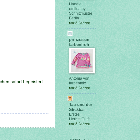
Hoodie
emilea by
Schnittmuster
Berlin
vor 6 Jahren
prinzessin
farbenfroh
Antonia von
hen sofort begeistert
farbenmix
vor 6 Jahren
Tati und der
Stickbär
Erstes
Herbst-Outfit
vor 6 Jahren